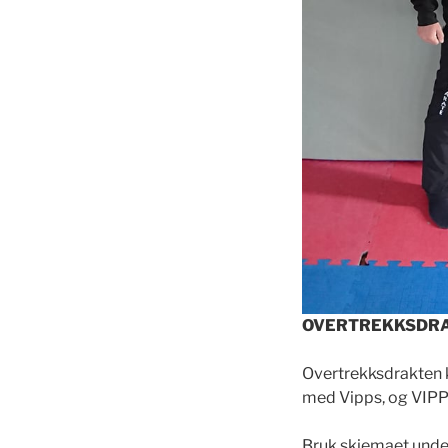
OVERTREKKSDRAK
Overtrekksdrakten 
med Vipps, og VIPP
Bruk skjemaet under f