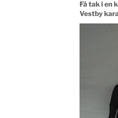
Få tak i en
Vestby kara