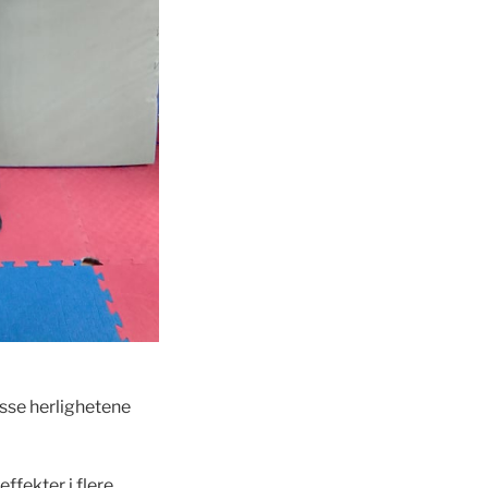
disse herlighetene
effekter i flere