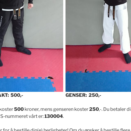
T: 500,-
GENSER: 250,-
koster
500
kroner, mens genseren koster
250
,-. Du betaler 
S-nummeret vårt er:
130004
.
or å bestille din(e) herligheter! Om du ønsker å bestille flere 