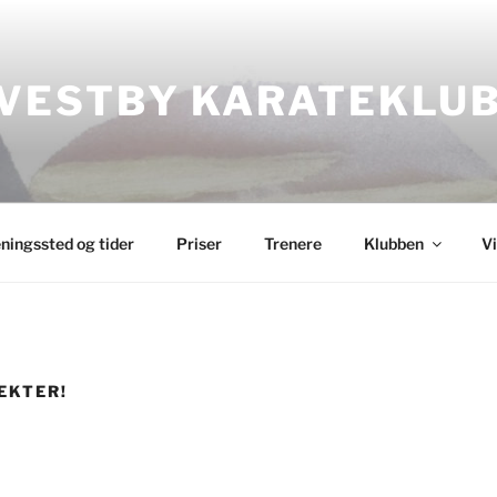
VESTBY KARATEKLU
ningssted og tider
Priser
Trenere
Klubben
V
EKTER!