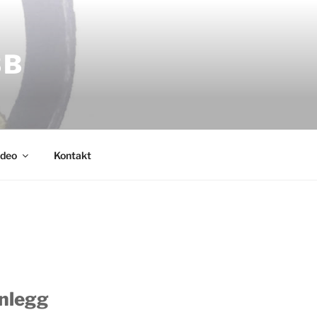
BB
ideo
Kontakt
nnlegg