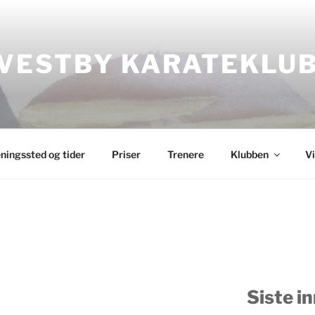
VESTBY KARATEKLU
ningssted og tider
Priser
Trenere
Klubben
V
Siste i