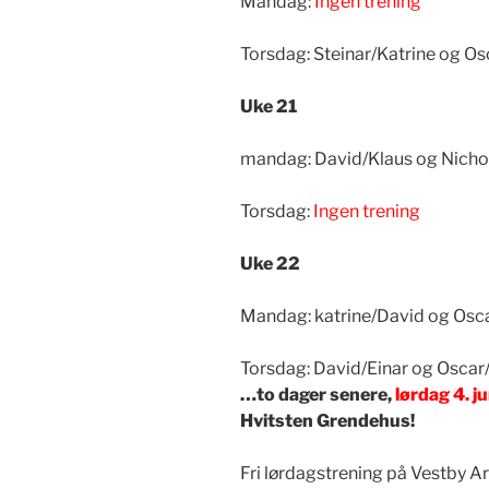
Mandag:
Ingen trening
Torsdag: Steinar/Katrine og Os
Uke 21
mandag: David/Klaus og Nichol
Torsdag:
Ingen trening
Uke 22
Mandag: katrine/David og Osc
Torsdag: David/Einar og Oscar
…to dager senere,
lørdag 4. ju
Hvitsten Grendehus!
Fri lørdagstrening på Vestby A