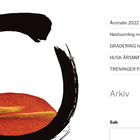
Årsmøte 2022
Høstsamling m
GRADERING hø
HUSK ÅRSMØT
TRENINGER P
Arkiv
Søk