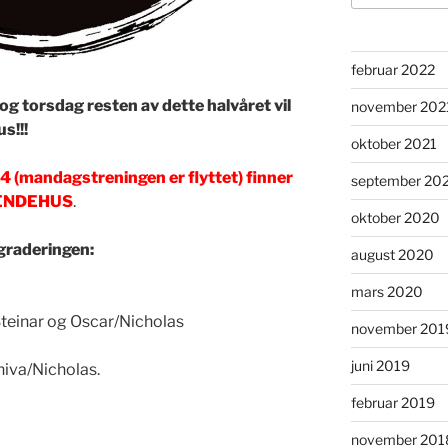
februar 2022
 torsdag resten av dette halvåret vil
november 202
s!!!
oktober 2021
4 (mandagstreningen er flyttet) finner
september 20
GRENDEHUS
.
oktober 2020
 graderingen:
august 2020
mars 2020
Steinar og Oscar/Nicholas
november 201
juni 2019
niva/Nicholas.
februar 2019
november 201