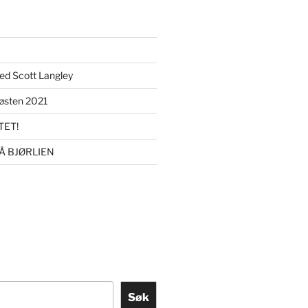
ed Scott Langley
sten 2021
ET!
Å BJØRLIEN
Søk