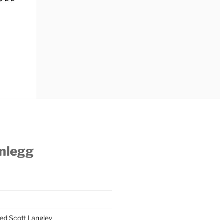
nnlegg
ed Scott Langley