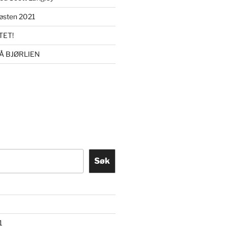
sten 2021
ET!
Å BJØRLIEN
Søk
1