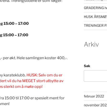
Arena. Treningstidene er som følger:
GRADERING hø
HUSK ÅRSMØT
og 15:00 – 17:00
TRENINGER P
og 15:00 – 17:00
Arkiv
,- per økt. Hele samlingen koster 400,-.
Søk
by karateklubb.
HUSK: Selv om du er
dert vil du ha MEGET stort utbytte av
es sterkt om å møte opp!
februar 2022
fra 15:00 til 17:00 er spesielt ment for
ommen!
november 202