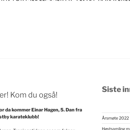
Siste i
r! Kom du også!
for da kommer Einar Hagen, 5. Dan fra
estby karateklubb!
Årsmøte 2022
Høstsamling m